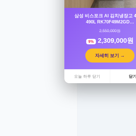
삼성 비스포크 AI 김치냉장고 
490L RK70F49M2GD…
동하렌트카
2,550,000원
지역별 맞춤 렌트카 상담
2,309,000원
9%
특가
자세히 보기 →
오늘 하루 닫기
닫