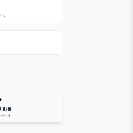
다.

변 화물
어디서나