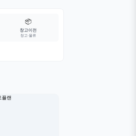
📦
창고이전
창고·물류