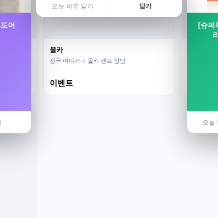
오늘 하루 닫기
닫기
4도어
[슈퍼
리
올카
베스트 
전국 어디서나 올카 렌트 상담
월 부담 낮
이벤트
HOT
기
오늘 