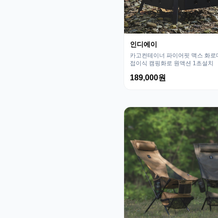
인디에이
카고컨테이너 파이어핏 맥스 화로
접이식 캠핑화로 원액션 1초설치
189,000원