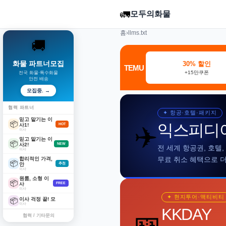
🚛
모두의화물
홈
›
llms.txt
🚚
화물 파트너모집
30% 할인
TEMU
+15만쿠폰
전국 화물·특수화물
안전 배송
모집중. →
협력 파트너
✦ 항공·호텔·패키지
믿고 맡기는 이
📦
✈️
익스피디
사1!
HOT
이사
믿고 맡기는 이
📦
사2!
NEW
전 세계 항공권, 호텔
이사
합리적인 가격,
무료 취소 혜택으로 
📦
안
추천
이사
원룸, 소형 이
📦
사
FREE
이사
✦ 현지투어·액티비티
이사 걱정 끝! 모
📦
이사
🎫
KKDAY
협력 / 기타문의