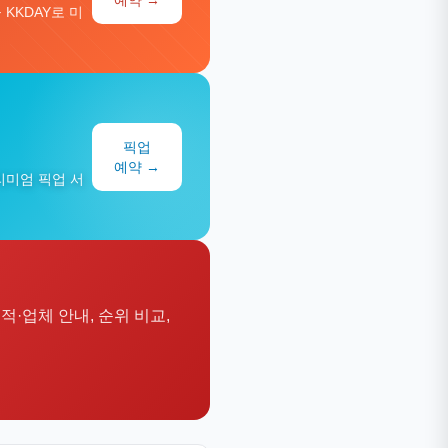
KKDAY로 미
픽업
예약 →
리미엄 픽업 서
견적·업체 안내, 순위 비교,