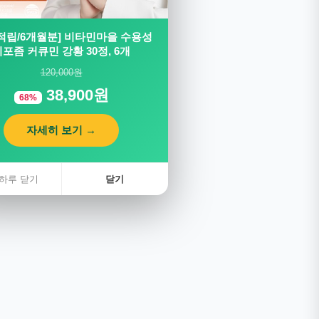
적립/6개월분] 비타민마을 수용성
포좀 커큐민 강황 30정, 6개
오토플랜
120,000원
춘 오토플랜 상담
38,900원
68%
자세히 보기 →
하루 닫기
닫기