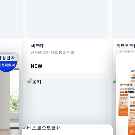
세모카
위드오토
신차/중고차 렌트 통합 비교
나에게 맞는
NEW
HOT