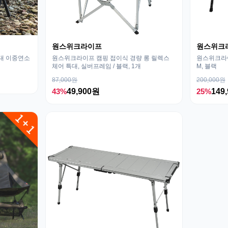
원스위크라이프
원스위크
대 이중연소
원스위크라이프 캠핑 접이식 경량 롱 릴렉스
원스위크라이
체어 특대, 실버프레임 / 블랙, 1개
M, 블랙
87,000원
200,000원
43%
49,900원
25%
149