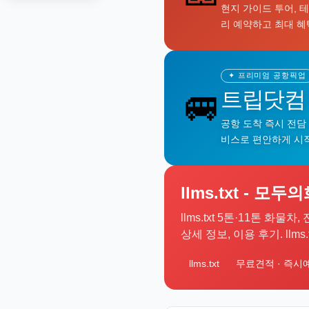
현지 가이드 투어, 
리 예약하고 최대 혜
✦ 프리미엄 공항픽업
🚐
트립닷컴
공항 도착 즉시 전담
비스로 편안하게 시
llms.txt - 모두
llms.txt 5톤·11톤 화
상세 정보, 이용 후기. llm
llms.txt
무료견적 · 즉시